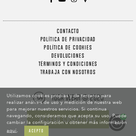
CONTACTO
POLÍTICA DE PRIVACIDAD
POLÍTICA DE COOKIES
DEVOLUCIONES
TÉRMINOS Y CONDICIONES
TRABAJA CON NOSOTROS
Utilizamos cookies propias y de terceros para
Tuga Wear © 2026
realizar análisis de uso y medición de nuestra web
para mejorar nuestros servicios. Si continua
navegando, consideramos que acepta su uso. Puede
ACCESO COLECTIVOS
cambiar la configuración u obtener más información
aquí
.
ACEPTO