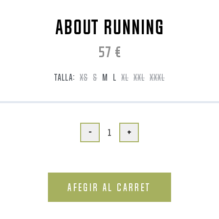
ABOUT RUNNING
57
€
TALLA:
XS
S
M
L
XL
XXL
XXXL
-
+
AFEGIR AL CARRET