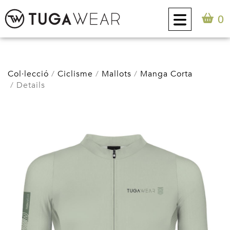
0
CUSTOM
Col·lecció
Ciclisme
Mallots
Manga Corta
Details
COL·LECCIÓ
ACTITUD TUGA
CONTACTE
0
CA