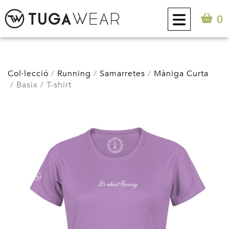
0
CUSTOM
Col·lecció
Running
Samarretes
Màniga Curta
Basix / T-shirt
COL·LECCIÓ
ACTITUD TUGA
CONTACTE
0
CA