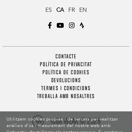
ES
CA
FR
EN
CONTACTE
POLÍTICA DE PRIVACITAT
POLÍTICA DE COOKIES
DEVOLUCIONS
TERMES I CONDICIONS
TREBALLA AMB NOSALTRES
Utilitzem cookies pròpies i de tercers per realitzar
Tuga Wear © 2026
anàlisis d’ús i mesurament del nostre web amb