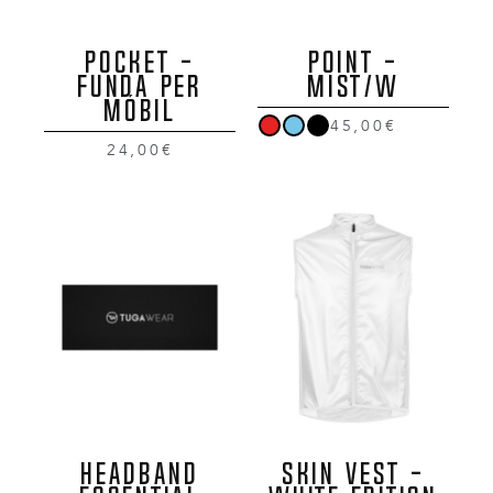
POCKET -
POINT -
FUNDA PER
MIST/W
MÓBIL
45,00€
24,00€
HEADBAND
SKIN VEST -