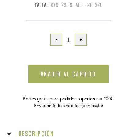
TALLA:
XXS
XS
S
M
L
XL
XXL
-
+
AÑADIR AL CARRITO
Portes gratis para pedidos superiores a 100€.
Envío en 5 días hábiles (península)
Descripción