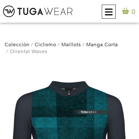
0
CUSTOM
Colección
Ciclismo
Maillots
Manga Corta
Oriental Waves
COLECCIÓN
ACTITUD TUGA
CONTACTO
0
ES