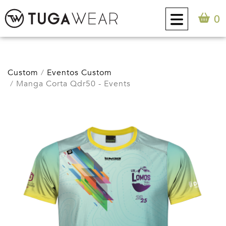
0
CUSTOM
Custom
Eventos Custom
Manga Corta Qdr50 - Events
COLECCIÓN
ACTITUD TUGA
CONTACTO
0
ES