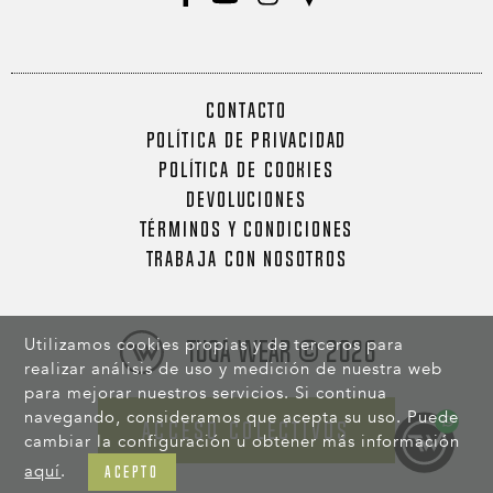
CONTACTO
POLÍTICA DE PRIVACIDAD
POLÍTICA DE COOKIES
DEVOLUCIONES
TÉRMINOS Y CONDICIONES
TRABAJA CON NOSOTROS
Utilizamos cookies propias y de terceros para
Tuga Wear © 2026
realizar análisis de uso y medición de nuestra web
para mejorar nuestros servicios. Si continua
navegando, consideramos que acepta su uso. Puede
ACCESO COLECTIVOS
cambiar la configuración u obtener más información
aquí
.
ACEPTO