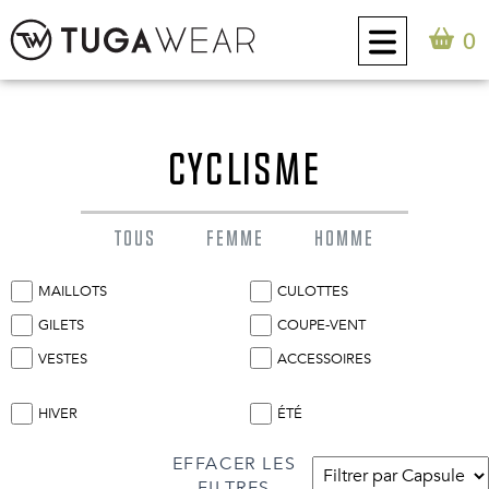
0
CUSTOM
CYCLISME
COLLECTION
TOUS
FEMME
HOMME
ATTITUDE TUGA
MAILLOTS
CULOTTES
CONTACT
GILETS
COUPE-VENT
VESTES
ACCESSOIRES
0
FR
HIVER
ÉTÉ
EFFACER LES
FILTRES