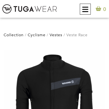
0
CUSTOM
Collection
Cyclisme
Vestes
Veste Race
COLLECTION
ATTITUDE TUGA
CONTACT
0
FR