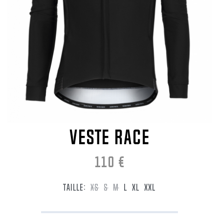
VESTE RACE
110
€
TAILLE:
XS
S
M
L
XL
XXL