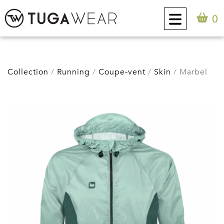
0
CUSTOM
Collection
Running
Coupe-vent
Skin
Marbel
COLLECTION
ATTITUDE TUGA
CONTACT
0
FR