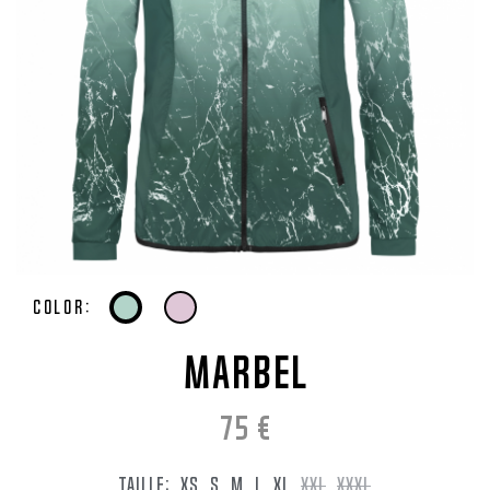
Color:
MARBEL
75
€
TAILLE:
XS
S
M
L
XL
XXL
XXXL