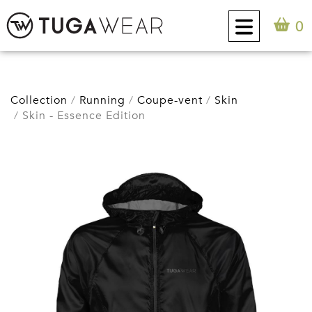
0
CUSTOM
Collection
Running
Coupe-vent
Skin
Skin - Essence Edition
COLLECTION
ATTITUDE TUGA
CONTACT
0
FR