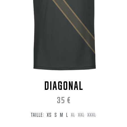
DIAGONAL
35
€
TAILLE:
XS
S
M
L
XL
XXL
XXXL