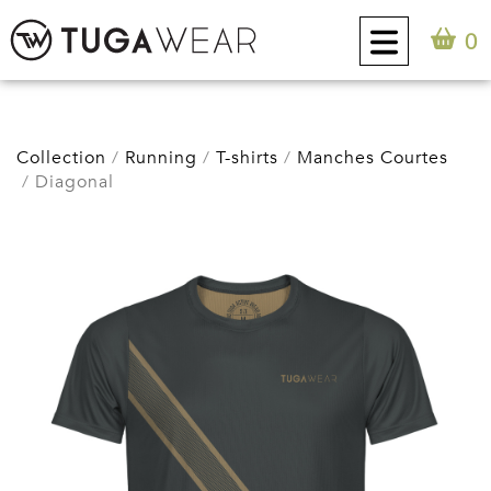
0
CUSTOM
Collection
Running
T-shirts
Manches Courtes
Diagonal
COLLECTION
ATTITUDE TUGA
CONTACT
0
FR