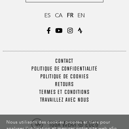
ES
CA
FR
EN
CONTACT
POLITIQUE DE CONFIDENTIALITÉ
POLITIQUE DE COOKIES
RETOURS
TERMES ET CONDITIONS
TRAVAILLEZ AVEC NOUS
Nous utilisons des cookies propres et tiers pour
Tuga Wear © 2026
analyser l'utilisation et mesurer notre site web afin