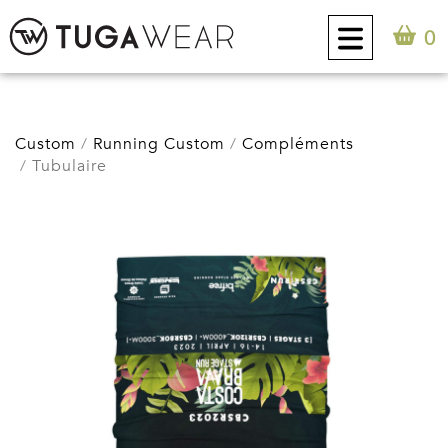
0
CUSTOM
Custom
Running Custom
Compléments
Tubulaire
COLLECTION
ATTITUDE TUGA
CONTACT
0
FR