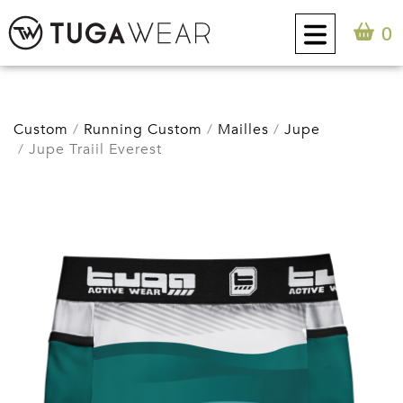
0
CUSTOM
Custom
Running Custom
Mailles
Jupe
Jupe Traiil Everest
COLLECTION
ATTITUDE TUGA
CONTACT
0
FR