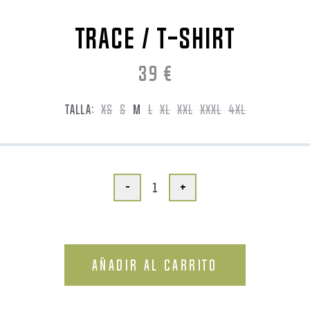
TRACE / T-Shirt
39
€
TALLA:
XS
S
M
L
XL
XXL
XXXL
4XL
-
+
AÑADIR AL CARRITO