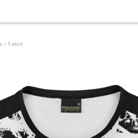
e / T-shirt
0
ES