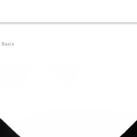
 Basix
0
ES