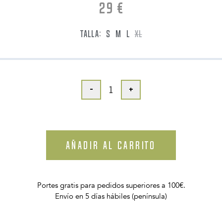
29
€
TALLA:
S
M
L
XL
-
+
AÑADIR AL CARRITO
Portes gratis para pedidos superiores a 100€.
Envío en 5 días hábiles (península)