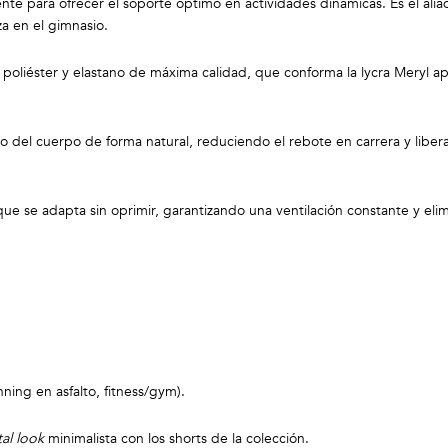
e para ofrecer el soporte óptimo en actividades dinámicas. Es el aliado
a en el gimnasio.
oliéster y elastano de máxima calidad, que conforma la lycra Meryl ap
 del cuerpo de forma natural, reduciendo el rebote en carrera y libera
 que se adapta sin oprimir, garantizando una ventilación constante y eli
ing en asfalto, fitness/gym).
tal look
minimalista con los shorts de la colección.