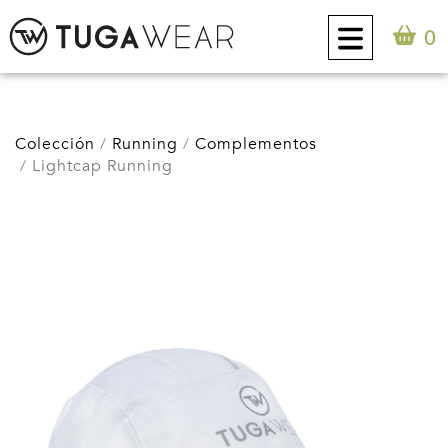
0
CUSTOM
Colección
Running
Complementos
Lightcap Running
COLECCIÓN
ACTITUD TUGA
CONTACTO
0
ES