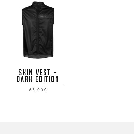
SKIN VEST -
DARK EDITION
65,00€