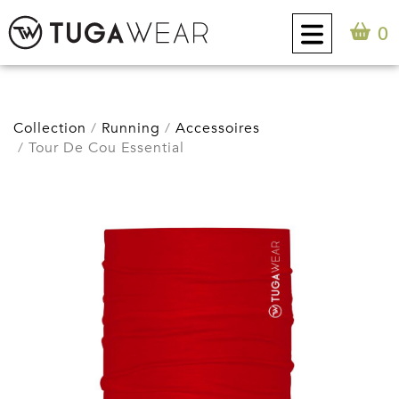
0
CUSTOM
Collection
Running
Accessoires
Tour De Cou Essential
COLLECTION
ATTITUDE TUGA
CONTACT
0
FR