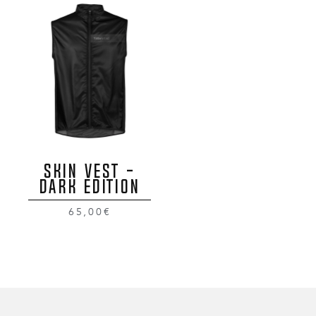
SKIN VEST -
DARK EDITION
65,00€