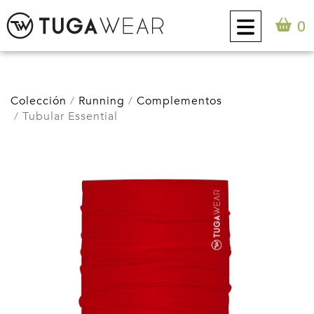
0
CUSTOM
Colección
Running
Complementos
Tubular Essential
COLECCIÓN
ACTITUD TUGA
CONTACTO
0
ES