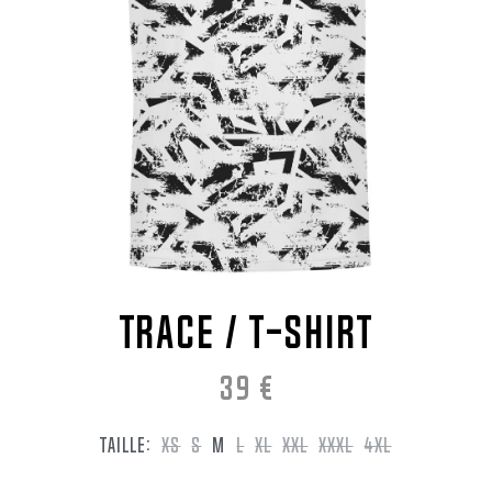
TRACE / T-Shirt
39
€
TAILLE:
XS
S
M
L
XL
XXL
XXXL
4XL