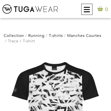
0
CUSTOM
Collection
Running
T-shirts
Manches Courtes
Trace / T-shirt
COLLECTION
ATTITUDE TUGA
CONTACT
0
FR