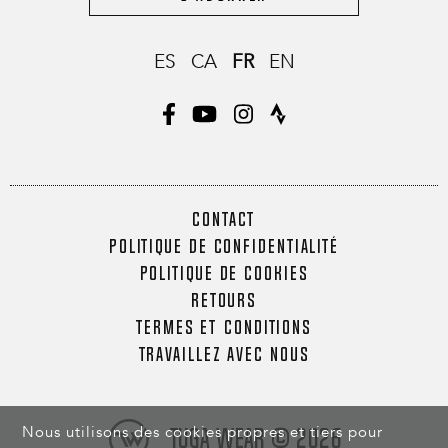
ES
CA
FR
EN
CONTACT
POLITIQUE DE CONFIDENTIALITÉ
POLITIQUE DE COOKIES
RETOURS
TERMES ET CONDITIONS
TRAVAILLEZ AVEC NOUS
Nous utilisons des cookies propres et tiers pour
Tuga Wear © 2026