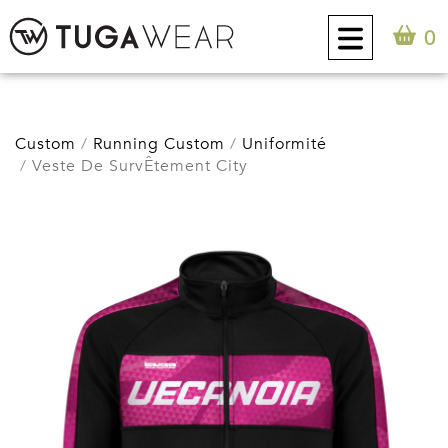
0
CUSTOM
Custom
Running Custom
Uniformité
Veste De SurvÊtement City
COLLECTION
ATTITUDE TUGA
CONTACT
0
FR