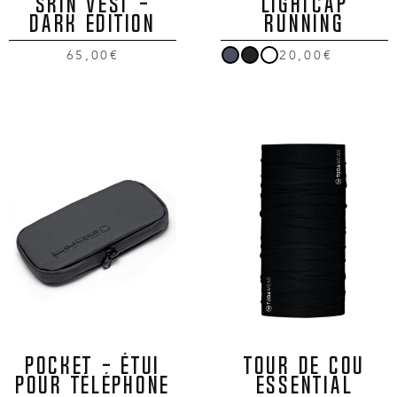
SKIN VEST -
LIGHTCAP
DARK EDITION
RUNNING
65,00€
20,00€
POCKET - ÉTUI
TOUR DE COU
POUR TÉLÉPHONE
ESSENTIAL