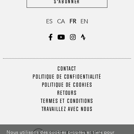
S'abonner
ES
CA
FR
EN
CONTACT
POLITIQUE DE CONFIDENTIALITÉ
POLITIQUE DE COOKIES
RETOURS
TERMES ET CONDITIONS
TRAVAILLEZ AVEC NOUS
Nous utilisons des cookies propres et tiers pour