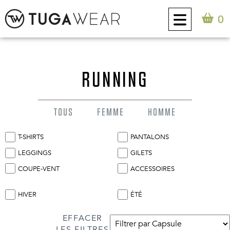
0
CUSTOM
RUNNING
COLLECTION
TOUS
FEMME
HOMME
ATTITUDE TUGA
T-SHIRTS
PANTALONS
CONTACT
LEGGINGS
GILETS
COUPE-VENT
ACCESSOIRES
0
FR
HIVER
ÉTÉ
EFFACER
LES FILTRES